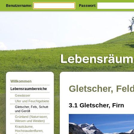
Benutzername:
Passwort:
Willkommen
Gletscher, Fel
Lebensraumbereiche
Gewässer
Ufer und Feuchtgebiete
3.1 Gletscher, Firn
Gletscher, Fels, Schutt
und Geröll
Grünland (Naturrasen,
Wiesen und Weiden)
Krautsäume,
Hochstaudenfluren,