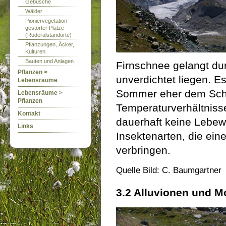
Gebüsche
Wälder
Pioniervegetation
gestörter Plätze
(Ruderalstandorte)
Pflanzungen, Äcker,
Kulturen
Bauten und Anlagen
Firnschnee gelangt dur
Pflanzen >
unverdichtet liegen. E
Lebensräume
Sommer eher dem Schm
Lebensräume >
Pflanzen
Temperaturverhältniss
Kontakt
dauerhaft keine Lebew
Links
Insektenarten, die ein
verbringen.
Quelle Bild: C. Baumgartner
3.2 Alluvionen und 